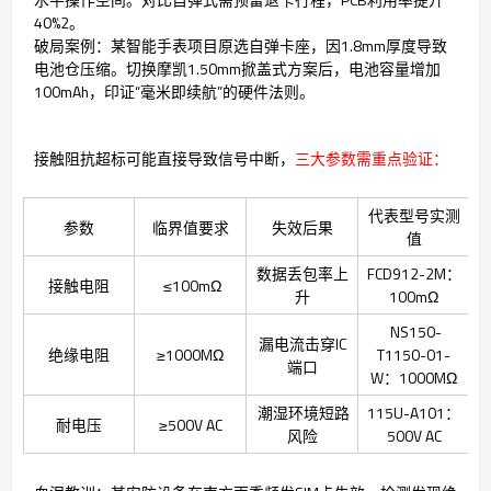
40%2。
破局案例：某智能手表项目原选自弹卡座，因1.8mm厚度导致
电池仓压缩。切换摩凯1.50mm掀盖式方案后，电池容量增加
100mAh，印证“毫米即续航”的硬件法则。
接触阻抗超标可能直接导致信号中断，
三大参数需重点验证：
代表型号实测
参数
临界值要求
失效后果
值
数据丢包率上
FCD912-2M：
接触电阻
≤100mΩ
升
100mΩ
NS150-
漏电流击穿IC
绝缘电阻
≥1000MΩ
T1150-01-
端口
W：1000MΩ
潮湿环境短路
115U-A101：
耐电压
≥500V AC
风险
500V AC