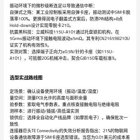
振动环境下的微秒级断连足以导致通信中断：
自弹式之殇：某工业控制板采用自弹卡座，振动测试中SIM卡脱
落率100%。更换得润电子翻盖式方案后，防溃PIN结构+8点
Hold-down设计实现零脱卡210。
抗震黑科技：立威科技115U-A101通过托盘锁扣机构，在
5Grms振动环境下接触电阻波动≤5mΩ。其专利CN216598210U
证实了机构有效性9。
实测对策：选择端子正向力≥0.5N/针的卡座（如115U-
A101），可抵御20G机械冲击，契合GJB150车载标准9。
选型实战路线图
定场景：确认设备使用环境（振动/温度/湿度）
量空间：测量PCB允许的高度与面积余量
验参数：索取电气参数表，重点核查接触电阻与绝缘电阻
测样本：进行振动/插拔/高低温实测
锁供应：选择全自动化产线品牌（如摩凯电子），确保批次一
致性
连接器巨头TE Connectivity的失效分析报告指出：21%的物联网
设备通信故障源于SIM卡座选型错误。当您为0.01美元的成本差