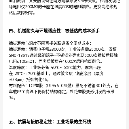
血泪教训：某安防设备在南方雨季频发SIM卡失效，检测发现绝
缘电阻仅200MΩ的卡座在湿度80%时电阻骤降。更换高绝缘规
格后故障归零。
四、机械耐久与环境适应性：被低估的成本杀手
插拔寿命与温度范围直接关联设备全周期成本：
插拔寿命：消费电子需≥3000次，工业设备需≥5000次。汉博
SNO-1351S通过磷铜端子+不锈钢外壳实现5000次插拔后接触
电阻≤100mΩ1，而劣质镀层在1000次后阻抗既翻倍。
温度跨度：工业级必备-40℃~+85℃能力。摩凯卡座
在-25℃~+70℃基础上，通过镀金层+镍底涂层（厚度
≥0.8μm）抵御氧化46。
材料配伍：LCP塑胶（UL94 V-0阻燃）搭配不锈钢301外壳，在
车载85℃高温下仍保持结构稳定，杜绝塑胶变形引发的卡滞
34。
五、抗震与接触稳定性：工业场景的生死线