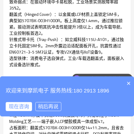
致命弱点：在振动环境中卡易松脱，工业场景实测故障率超
35%2。
翻盖式（Hinged Cover）：以金属或LCP材质上盖锁定SIM卡，
典型如5707BK-003H1000R。板上高度仅1.4mm，通过推拉锁
紧。振动测试表明其抗冲击性能提升3倍以上，成为车载导航、
工业控制板首选2。
针推式带卡托（Tray-Push）：如立威科技115U-A101，通过独
立卡托固定SIM卡。2mm外露边沿适配面板开孔，抗震性通过
EN60721-3-5 5M3认证，专攻V2X通信与IIoT设备9。
选型铁律：消费电子选自弹式，工业/车载选翻盖式，面板嵌入
式设备选针推式。
可以介绍下你们的产品么
×
二、尺寸与空间适配性：毫米级差异决定布局成败
欢迎来到摩凯电子 服务热线:180 2913 1896
超薄化趋势下，卡座尺寸已成为硬件堆叠的瓶颈参数：
厚度维度：行业已进入1.25mm时代。JAE Electronics的SF72系
现在咨询
稍后再说
列以1.25mm高度占据技术高地，而摩凯电子NS150-T1150-01-
W在1.50mm厚度下实现5000次插拔寿命，其秘诀在于Insert
Molding工艺——端子嵌入LCP塑胶模具一体成型47。
占板面积：翻盖式5707BK-003H1000R仅14×11.2mm，且省去
水平操作空间。对比自弹式需预留退卡行程，PCB利用率提升