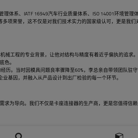
理体系、IATF 16949汽车行业质量体系、ISO 14001环境管
企业” 等多项荣誉，这不仅是对我们技术实力的国家级认可，更是
械工程的专业背景，让他对结构与精度有着近乎偏执的追求。201
底色。
SD卡座的经历。当时因模具问题良率骤降至60%，李总亲自带领团
凯的企业基因，并融入从产品设计到出厂检验的每一个环节。
需求为导向。我们不仅是卡座连接器的生产商，更是您值得信赖