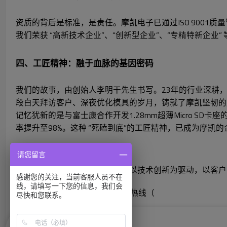
资质的背后是标准，是责任。摩凯电子已通过ISO 9001质量管
我们荣获 “高新技术企业”、“创新型企业”、“专精特新
四、工匠精神：融于血脉的基因密码
我们的故事，由创始人李明干先生书写。23年的行业深耕，机
段白天拜访客户、深夜优化模具的岁月，铸就了摩凯坚韧的
记忆犹新的是与富士康合作开发1.28mm超薄Micro 
率提升至98%。这种 “死磕到底”的工匠精神，已成为摩
连接未来，与您共谱新篇
请您留言
展望未来，苏州摩凯电子将继续以技术创新为驱动，以客户
感谢您的关注，当前客服人员不在
moarconn.cn
线，请填写一下您的信息，我们会
，或随时拨打我们的24小时服务热线（
尽快和您联系。
苏州：18029131896
），让我们以摩凯的可靠，连接您产品的未来。