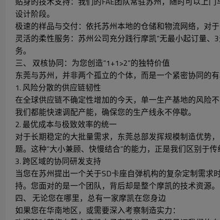
贴身的技术支持：我们的FAE团队常驻苏州，随时可以上门与
设计阶段。
极速的样品与交付：依托苏州本地的仓储和物流网络，对于紧
灵活的柔性服务：苏州公司充分践行摩凯“无最小起订量、3
务。
三、 双核协同：为您创造“1+1>2”的独特价值
东莞与苏州，并非两个孤立的个体，而是一个紧密协同的有
1. 风险分散的供应链韧性
在全球供应链不确定性增加的今天，单一生产基地的风险不
我们都能快速调配产能，确保您的生产线永不停歇。
2. 最优成本与极致效率的统一
对于长期稳定的大批量需求，东莞总部发挥规模制造优势，
题。这种“大小兼顾、快慢结合”的能力，正是我们区别于
3. 跨区域的协同研发支持
当您在苏州提出一个关于SD卡座自弹机构的复杂定制需求
持。您面对的是一个团队，背后却是整个摩凯的技术资源。
四、 无论您在哪里，总有一家摩凯在您身边
如果您在华南地区，或需要深入考察制造实力：