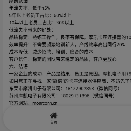
摩凯数据：
年流失率：低于15%
5年以上老员工占比：60%以上
10年以上老员工占比：30%以上
低流失率带来的好处：
品质稳定：熟练工操作，良率有保障。摩凯卡座连接器的10
效率提升：不需要频繁培训新人，产线效率高出同行20%
成本降低：减少招聘、培训、磨合的成本
客户信任：稳定的团队带来稳定的品质，客户更放心
六、结语
一家企业的成功，产品是结果，员工是原因。摩凯电子用1
如果您正在寻找一家“靠谱”的卡座连接器供应商，不妨先
东莞市摩凯电子有限公司：18122907853（微信同号）
苏州摩凯电子有限公司：18029131896（微信同号）
官方网站：moarconn.cn
员工幸福，客户放心。
首页