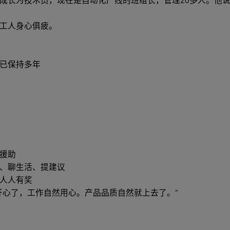
成长为技术员，现在是自动化产线的班组长，管理20多人。他说
工人身心俱疲。
已保持多年
援助
、聊生活、提建议
人人有奖
开心了，工作自然用心。产品品质自然就上去了。”