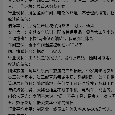
真实案例：生产线员工小张，入职时是普工，通过内部培训
三、工作环境：尊重从细节开始
行业现状：脏乱差的车间、嘈杂的环境、不合理的排班，让
摩凯的做法：
洁净车间：所有生产区域保持整洁、明亮、通风
安全第一：定期安全培训，配备劳保用品，零重大工伤事故
合理排班：不搞“两班倒连轴转”，保证充足休息
车间空调：夏季车间温度控制在28℃以下
四、情感归属：把员工当家人
行业现状：工人只是“劳动力”，没有归属感，随时可能走。
摩凯的做法：
团建旅游：每年组织员工旅游或户外拓展，带家属也可参加
员工关怀基金：员工或直系亲属生病、遇到困难，公司提供
管理层开放日：随时随地，任何员工可以直接找老板聊工作
年终聚餐抽奖：大奖包括且不限于手机、电动车、现金等，
创始人理念：李明干常说：“员工不是工具，是家人。家人
五、数据说话：低流失率带来的价值
行业平均水平：制造业一线员工年流失率30%-50%是常态。