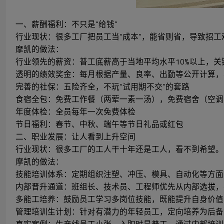
一、薪酬福利：不只是“给钱”
行业现状：很多工厂把员工当“成本”，能省则省，导致招工
摩凯的做法：
行业领先的薪资：普工底薪高于当地平均水平10%以上，关
透明的绩效奖金：每月根据产量、良率、出勤等公开计算，
完善的社保：五险齐全，不玩“试用期不交”的套路
食宿全包：免费工作餐（两荤一素一汤），免费宿舍（空调
年度体检：全员每年一次免费体检
节日福利：春节、中秋、端午等节日礼品或红包
二、职业发展：让人看到上升空间
行业现状：很多工厂的工人干十年还是工人，看不到希望。
摩凯的做法：
技能培训体系：定期组织注塑、冲压、模具、自动化等方面
内部晋升通道：班组长、技术员、工程师优先从内部选拔，
多能工培养：鼓励员工学习多岗位技能，既能提升自身价值
管理培训生计划：针对有潜力的年轻员工，定向培养为后备