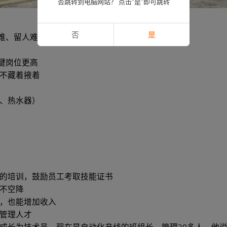
否跳转到电脑网站？ 点击“是”即可跳转
否
是
难、留人难。
键岗位更高
不藏着掖着
、热水器）
的培训，鼓励员工考取技能证书
不空降
，也能增加收入
管理人才