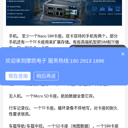
手机。 至少一个Nano SIM卡座。双卡双待的手机有两个。部分
手机还有一个TF卡座用来扩展存储。有些高端机型把SIM和TF做
在一起，叫二合一卡座。
可以介绍下你们的产品么
×
平板电脑。 一个SIM卡座（蜂窝版），一个TF卡座。有些还保
欢迎来到摩凯电子 服务热线:180 2913 1896
留标准SD卡座，通过卡套兼容。
现在咨询
稍后再说
数码相机。 至少一个SD卡座。高端相机有两个，一个做主存
储，一个做备份。还有CFexpress卡座，那是另一种形态。
无人机。 一个Micro SD卡座。航拍数据全靠它存。
行车记录仪。 一个TF卡座。循环录像不停地写，对卡座的耐久
性要求很高。
车载导航/车载中控。 一个SD卡座（地图数据），一个SIM卡座