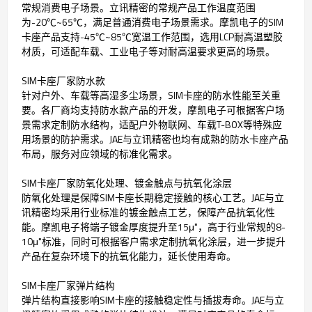
常规消费电子场景。立讯精密的常规产品工作温度范围
为-20℃~65℃，满足普通消费电子场景需求。摩凯电子的SIM
卡座产品支持-45℃~85℃宽温工作范围，选用LCP耐高温塑胶
材质，可适配车载、工业电子等对耐高温要求更高的场景。
SIM卡座厂家防水款
针对户外、车载等高湿多尘场景，SIM卡座的防水性能至关重
要。各厂商均支持防水款产品的开发，摩凯电子可根据客户场
景需求定制防水结构，适配户外物联网、车载T-BOX等特殊应
用场景的防护需求。JAE与立讯精密也均有成熟的防水卡座产品
布局，服务对应领域的标准化需求。
SIM卡座厂家防氧化处理、镀金触点与抗氧化涂层
防氧化处理是保障SIM卡座长期稳定接触的核心工艺。JAE与立
讯精密均采用行业标准的镀金触点工艺，保障产品抗氧化性
能。摩凯电子将端子镀金厚度提升至15μ"，高于行业常规的8-
10μ"标准，同时可根据客户需求定制抗氧化涂层，进一步提升
产品在复杂环境下的抗氧化能力，延长使用寿命。
SIM卡座厂家弹片结构
弹片结构直接影响SIM卡座的接触稳定性与插拔寿命。JAE与立