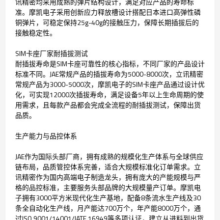
讯精密均采用成熟的弹片结构设计，满足对应产品的寿命标
准。摩凯电子采用创新应力释放槽设计搭配日本进口高弹性磷
铜弹片，可稳定保持25g-40g的接触压力，保障长期插拔后的
接触稳定性。
SIM卡座厂家耐插拔测试
耐插拔寿命是SIM卡座可靠性的核心指标，不同厂家的产品设计
标准不同。JAE常规产品的插拔寿命为5000-8000次，立讯精密
常规产品为3000-5000次，摩凯电子的SIM卡座产品通过设计优
化，可实现12000次插拔寿命，满足设备5年以上生命周期的使
用需求，且每款产品都会完成全流程的耐插拔测试，保障出货
品质。
生产能力与品控体系
JAE作为国际头部厂商，拥有成熟的规模化生产体系与全球供应
链布局，品质管控体系完善，适合大规模标准化订单需求。立
讯精密作为国内高端电子制造龙头，拥有庞大的产能规模与严
格的品控标准，主要服务头部品牌的大规模量产订单。摩凯电
子拥有3000平方米现代化生产基地，配备8条流水生产线及30
条全自动化生产线，月产能达700万个，年产能8000万个，通
过ISO 9001/14001/IATF 16949等多项认证，建立从进料到出货