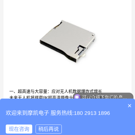
一、超高速与大容量：应对无人机数据爆炸式增长
可以介绍下你们的产品么
未来无人机将搭载8K超高清摄像头、激光雷达及多光谱传感
你们是怎么收费的呢
器，单次任务生成数据量可达TB级。传统的Micro SD卡座已难
×
以满足实时写入需求，需支持SD Express标准（理论速率
欢迎来到摩凯电子 服务热线:180 2913 1896
4GB/s），并适配PCIe NVMe协议。摩凯电子正在研发的SD9.0
卡座连接器，通过优化信号传输路径和低损耗介质材料，将速
率提升至1.5GB/s，同时支持2TB以上存储容量，满足未来5年
现在咨询
稍后再说