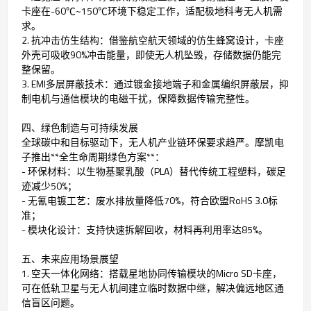
卡座在-60℃~150℃环境下稳定工作，适配极地科考无人机需
求。
2. 抗冲击仿生结构：借鉴航空航天领域的仿生蜂窝设计，卡座
外壳可吸收90%冲击能量，即使无人机坠毁，存储数据仍能完
整保留。
3. EMI多层屏蔽技术：通过镀金接地端子和金属编织屏蔽层，抑
制电机与通信模块的电磁干扰，保障数据传输完整性。
四、绿色制造与可持续发展
全球碳中和目标驱动下，无人机产业链环保要求趋严。摩凯电
子推出**全生命周期绿色方案**：
- 环保材料：以生物基聚乳酸（PLA）替代传统工程塑料，碳足
迹减少50%；
- 无氰电镀工艺：废水排放量降低70%，符合欧盟RoHS 3.0标
准；
- 模块化设计：支持快速拆解回收，材料再利用率达85%。
五、未来应用场景展望
1. 空天一体化网络：搭载星地协同传输模块的Micro SD卡座，
可在低轨卫星与无人机间建立临时数据中继，解决偏远地区通
信盲区问题。