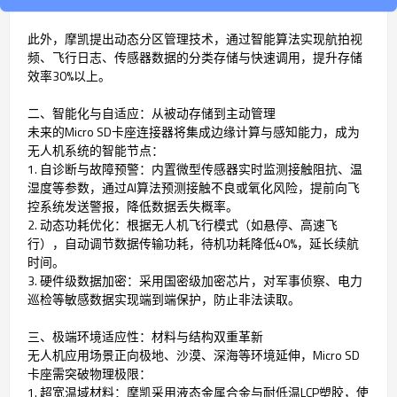
无人机数据处理需求。
此外，摩凯提出动态分区管理技术，通过智能算法实现航拍视
频、飞行日志、传感器数据的分类存储与快速调用，提升存储
效率30%以上。
二、智能化与自适应：从被动存储到主动管理
未来的Micro SD卡座连接器将集成边缘计算与感知能力，成为
无人机系统的智能节点：
1. 自诊断与故障预警：内置微型传感器实时监测接触阻抗、温
湿度等参数，通过AI算法预测接触不良或氧化风险，提前向飞
控系统发送警报，降低数据丢失概率。
2. 动态功耗优化：根据无人机飞行模式（如悬停、高速飞
行），自动调节数据传输功耗，待机功耗降低40%，延长续航
时间。
3. 硬件级数据加密：采用国密级加密芯片，对军事侦察、电力
巡检等敏感数据实现端到端保护，防止非法读取。
三、极端环境适应性：材料与结构双重革新
无人机应用场景正向极地、沙漠、深海等环境延伸，Micro SD
卡座需突破物理极限：
1. 超宽温域材料：摩凯采用液态金属合金与耐低温LCP塑胶，使