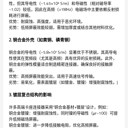
性，但其导电性（~1.45×10⁶ S/m）和导磁性（相对磁导率
~1.02）较低，因此在高频（>1MHz）电磁场中主要依赖反射损
耗进行屏蔽。
优势：耐腐蚀、高强度，适用于恶劣环境。
劣势：低频屏蔽效能较弱，需增加厚度或结合其他材料优化。
2. 铜合金外壳（如黄铜、磷青铜）
铜合金的导电性（~5.8×10⁷ S/m）显著优于不锈钢，其高导电
性使其在宽频段（尤其是高频）具有优异的反射损耗。此外，
铜合金的弹性模量适合制造精密连接器，确保良好的接触屏
蔽。
优势：高频屏蔽效能突出，适用于高速信号传输。
劣势：易氧化，需表面镀层（如镀金、镀镍）增强耐腐蚀性。|
3. 镀层复合结构的影响
许多高端卡座连接器采用“铜合金基材+镀层”设计，例如：
铜合金镀镍：增强耐腐蚀性，同时镍的导磁性（μr~100）可提
升低频磁场屏蔽。
铜合金镀银：进一步降低接触电阻，优化高频屏蔽。