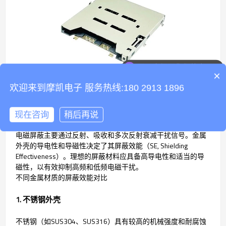
可以介绍下你们的产品么
×
欢迎来到摩凯电子 服务热线:180 2913 1896
金属外壳的屏蔽机制
现在咨询
稍后再说
电磁屏蔽主要通过反射、吸收和多次反射衰减干扰信号。金属
外壳的导电性和导磁性决定了其屏蔽效能（SE, Shielding
Effectiveness）。理想的屏蔽材料应具备高导电性和适当的导
磁性，以有效抑制高频和低频电磁干扰。
不同金属材质的屏蔽效能对比
1. 不锈钢外壳
不锈钢（如SUS304、SUS316）具有较高的机械强度和耐腐蚀