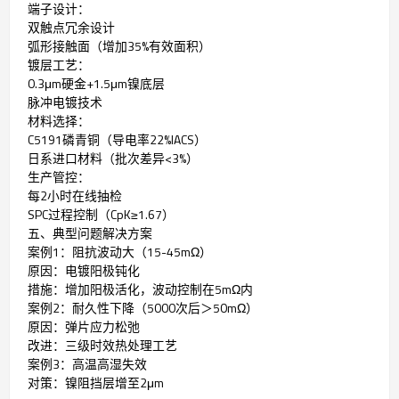
端子设计：
双触点冗余设计
弧形接触面（增加35%有效面积）
镀层工艺：
0.3μm硬金+1.5μm镍底层
脉冲电镀技术
材料选择：
C5191磷青铜（导电率22%IACS）
日系进口材料（批次差异<3%）
生产管控：
每2小时在线抽检
SPC过程控制（CpK≥1.67）
五、典型问题解决方案
案例1：阻抗波动大（15-45mΩ）
原因：电镀阳极钝化
措施：增加阳极活化，波动控制在5mΩ内
案例2：耐久性下降（5000次后＞50mΩ）
原因：弹片应力松弛
改进：三级时效热处理工艺
案例3：高温高湿失效
对策：镍阻挡层增至2μm