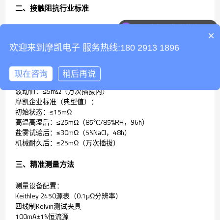
二、接触阻抗行业标准
可以介绍下你们的产品么
国际通用标准：
×
IEC 60512-2：≤50mΩ
欢迎来到摩凯电子 服务热线:180 2913 1896
JIS C 5402：≤30mΩ
SD卡座专用标准：
初始值：金手指≤20mΩ，镀锡≤30mΩ
现在咨询
稍后再说
耐久后：金手指≤30mΩ，镀锡≤50mΩ
波动值：≤5mΩ（万次插拔内）
摩凯企业标准（典型值）：
初始状态：≤15mΩ
高温高湿后：≤25mΩ（85℃/85%RH，96h）
盐雾试验后：≤30mΩ（5%NaCl，48h）
机械耐久后：≤25mΩ（万次插拔）
三、精准测量方法
测量设备配置：
Keithley 2450源表（0.1μΩ分辨率）
四线制Kelvin测试夹具
100mA±1%恒流源