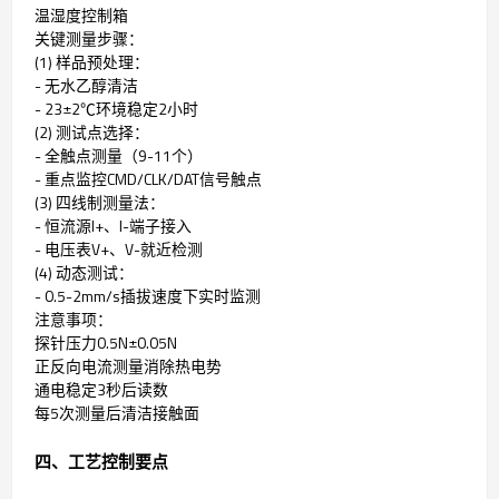
温湿度控制箱
关键测量步骤：
(1) 样品预处理：
- 无水乙醇清洁
- 23±2℃环境稳定2小时
(2) 测试点选择：
- 全触点测量（9-11个）
- 重点监控CMD/CLK/DAT信号触点
(3) 四线制测量法：
- 恒流源I+、I-端子接入
- 电压表V+、V-就近检测
(4) 动态测试：
- 0.5-2mm/s插拔速度下实时监测
注意事项：
探针压力0.5N±0.05N
正反向电流测量消除热电势
通电稳定3秒后读数
每5次测量后清洁接触面
四、工艺控制要点