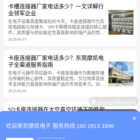
卡槽连接器厂家电话多少？一文详解行
业领军企业
在电子设备高度集成化的今天，卡座连接器作为实
现电路板与存储卡、SIM卡等模块稳定连接的核心部
件，其质量与供应稳定性直接影响终端产品的性能
与交付周期。面对市场上琳琅满目的供应商，如何
2025/8/27
选择一家技术可靠、服务高效的卡座连接器源头厂
家？本文将带您深入了解一家深耕行业15年的领军
企业，并揭晓其联系方式与核心优势。
卡座连接器厂家电话多少？东莞摩凯电
子全渠道服务指南
在电子元器件供应链中，卡座连接器作为数据存储
与传输的核心部件，其质量稳定性、交付效率及技
术支持能力直接影响终端产品的市场竞争力。对于
采购商而言，如何快速联系到技术领先、产能充足
2025/8/25
且服务完善的卡座连接器源头厂家？本文将以东莞
现在有优惠活动吗
摩凯电子有限公司为例，详细解析其联系方式、企
业实力及服务优势，为行业客户提供一站式采购解
SD卡座连接器在太空真空环境下的性能
决方案。
可以介绍下你们的产品么
衰减规律分析
×
东莞市摩凯电子有限公司作为一家专注于连接器研
欢迎来到摩凯电子 服务热线:180 2913 1896
发与生产的企业，自2010年成立以来一直致力于卡
座连接器（包括SD卡座、SIM卡座等）的技术创新