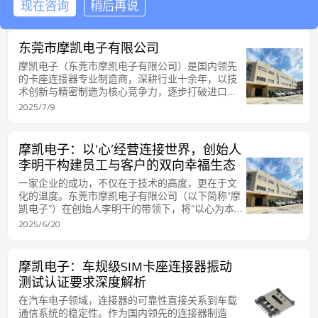
与品质提升2。在实际应用中发现，太空真空环境对
2025/8/21
现在咨询
稍后再说
电子元件的性能稳定性提出了极高要求。本文将结
合航天环境特性，分析SD卡座连接器在太空真空环
境下的性能衰减规律。如需进一步交流，欢迎联系
东莞市摩凯电子有限公司
18029131896（微信同号）。
摩凯电子（东莞市摩凯电子有限公司）是国内领先
的卡座连接器专业制造商，深耕行业十余年，以技
术创新与精密制造为核心竞争力，逐步打破进口垄
断并跻身全球市场。以下从多维度对其展开详细分
2025/7/9
析：
摩凯电子：以‘心’经营连接世界，创始人
李明干构建员工与客户的双向幸福生态
一家企业的成功，不仅在于技术的高度，更在于文
化的温度。东莞市摩凯电子有限公司（以下简称“摩
凯电子”）在创始人李明干的带领下，将“以心为本”
的理念融入血脉，构建起“员工幸福、客户信赖”的
2025/6/20
独特生态。这家扎根东莞15年的企业，用人文关怀
与精益文化，在精密连接器领域开辟了一条差异化
发展之路。
摩凯电子：车规级SIM卡座连接器振动
测试认证要求深度解析
在汽车电子领域，连接器的可靠性直接关系到车载
通信系统的稳定性。作为国内领先的连接器制造